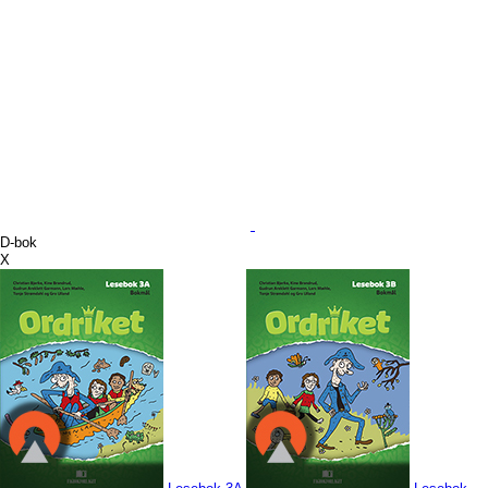
D-bok
X