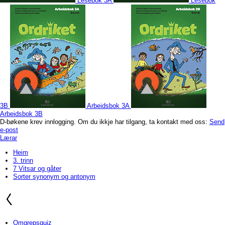
Lesebok 3A
Lesebok
3B
Arbeidsbok 3A
Arbeidsbok 3B
D-bøkene krev innlogging. Om du ikkje har tilgang, ta kontakt med oss:
Send
e-post
Lærar
Heim
3. trinn
7 Vitsar og gåter
Sorter synonym og antonym
Omgrepsquiz