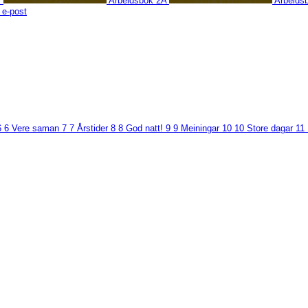
B
Arbeidsbok 2A
Arbeids
 e-post
6
6 Vere saman
7
7 Årstider
8
8 God natt!
9
9 Meiningar
10
10 Store dagar
11