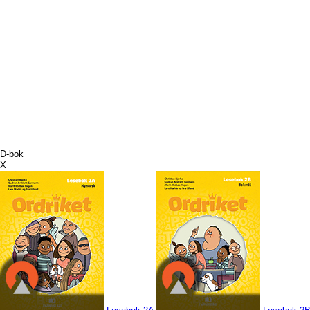
D-bok
X