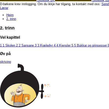
Lesebok 2A
Lesebok 2
D-bøkene krev innlogging. Om du ikkje har tilgang, ta kontakt med oss:
Send
Lærar
Heim
2. trinn
2. trinn
Vel kapittel
1
1 Skolen
2
2 Sansane
3
3 Kjæledyr
4
4 Kjensler
5
5 Bukkar og prinsesser
Øv på
skriving