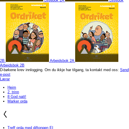
Lesebok 2A
Lesebok
2B
Arbeidsbok 2A
Arbeidsbok 2B
D-bøkene krev innlogging. Om du ikkje har tilgang, ta kontakt med oss:
Send
e-post
Lærar
Heim
2. trinn
8 God natt!
Marker orda
Treff orda med diftongen EI