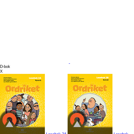
D-bok
X