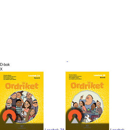
D-bok
X