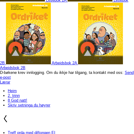
Lesebok 2A
Lesebok
2B
Arbeidsbok 2A
Arbeidsbok 2B
D-bøkene krev innlogging. Om du ikkje har tilgang, ta kontakt med oss:
Send
e-post
Lærar
Heim
2. trinn
8 God natt!
Skriv setninga du høyrer
Treff orda med diftongen EI